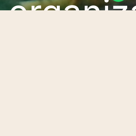
organiz
que
buscan