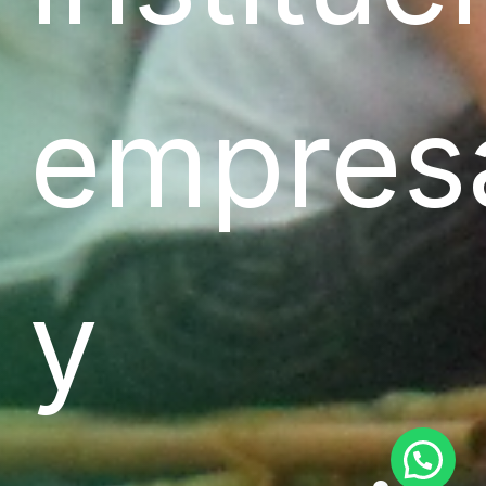
empres
y