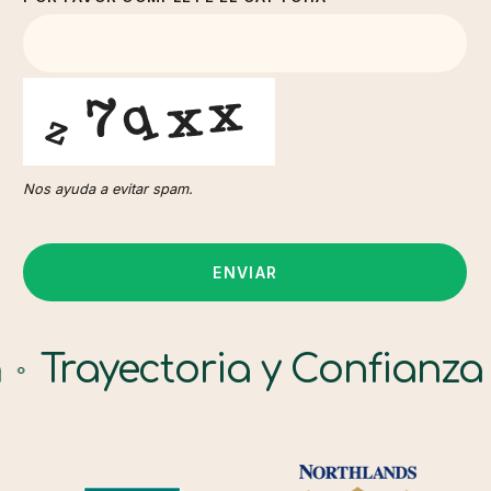
Nos ayuda a evitar spam.
ENVIAR
THIS
yectoria y Confianza
Tra
FIELD
⚬
SHOULD
BE
LEFT
BLANK