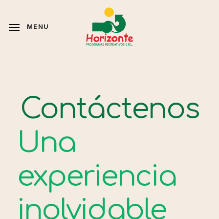
Skip
to
MENU
main
content
Contáctenos
Una
experiencia
inolvidable